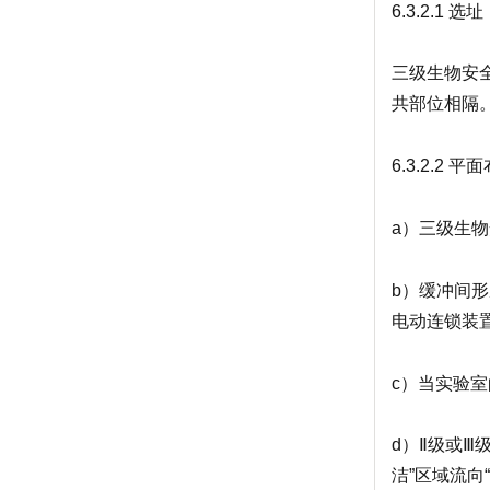
6.3.2.1 选址
三级生物安
共部位相隔
6.3.2.2 平
a）三级生
b）缓冲间
电动连锁装
c）当实验
d）Ⅱ级或
洁”区域流向