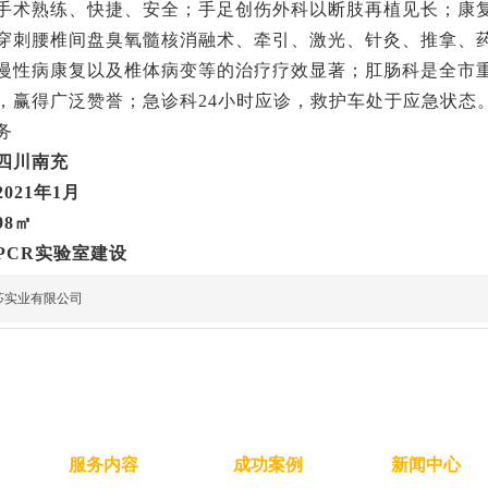
手术熟练、快捷、安全；手足创伤外科以断肢再植见长；康
穿刺腰椎间盘臭氧髓核消融术、牵引、激光、针灸、推拿、
慢性病康复以及椎体病变等的治疗疗效显著；肛肠科是全市
，赢得广泛赞誉；急诊科24小时应诊，救护车处于应急状态
务
四川南充
021年1月
8㎡
PCR实验室建设
莎实业有限公司
服务内容
成功案例
新闻中心